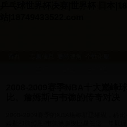
乒乓球世界杯决赛|世界杯 日本|18
站|18749433522.com
首页
专属信息
独特视角
个性化服
发布
解读
务介绍
2008-2009赛季NBA十大巅
比、詹姆斯与韦德的传奇对决
2008-2009赛季的NBA堪称群星璀璨，科
姆斯和德维恩·韦德等超级巨星在这一年展