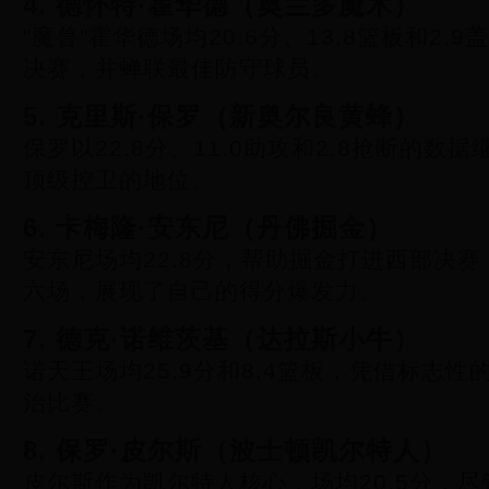
4. 德怀特·霍华德（奥兰多魔术）
"魔兽"霍华德场均20.6分、13.8篮板和2
决赛，并蝉联最佳防守球员。
5. 克里斯·保罗（新奥尔良黄蜂）
保罗以22.8分、11.0助攻和2.8抢断的数
顶级控卫的地位。
6. 卡梅隆·安东尼（丹佛掘金）
安东尼场均22.8分，帮助掘金打进西部决
六场，展现了自己的得分爆发力。
7. 德克·诺维茨基（达拉斯小牛）
诺天王场均25.9分和8.4篮板，凭借标志
治比赛。
8. 保罗·皮尔斯（波士顿凯尔特人）
皮尔斯作为凯尔特人核心，场均20.5分，