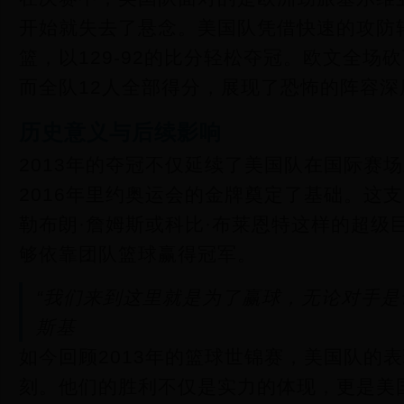
开始就失去了悬念。美国队凭借快速的攻防
篮，以129-92的比分轻松夺冠。欧文全场砍
而全队12人全部得分，展现了恐怖的阵容深
历史意义与后续影响
2013年的夺冠不仅延续了美国队在国际赛
2016年里约奥运会的金牌奠定了基础。这
勒布朗·詹姆斯或科比·布莱恩特这样的超级
够依靠团队篮球赢得冠军。
“我们来到这里就是为了赢球，无论对手是
斯基
如今回顾2013年的篮球世锦赛，美国队的
刻。他们的胜利不仅是实力的体现，更是美