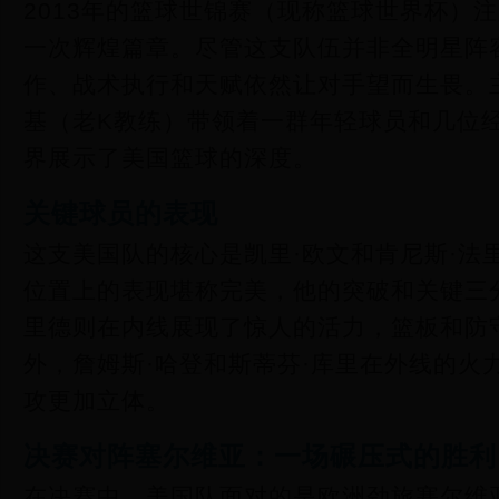
2013年的篮球世锦赛（现称篮球世界杯）
一次辉煌篇章。尽管这支队伍并非全明星阵
作、战术执行和天赋依然让对手望而生畏。
基（老K教练）带领着一群年轻球员和几位
界展示了美国篮球的深度。
关键球员的表现
这支美国队的核心是凯里·欧文和肯尼斯·法
位置上的表现堪称完美，他的突破和关键三
里德则在内线展现了惊人的活力，篮板和防
外，詹姆斯·哈登和斯蒂芬·库里在外线的火
攻更加立体。
决赛对阵塞尔维亚：一场碾压式的胜利
在决赛中，美国队面对的是欧洲劲旅塞尔维