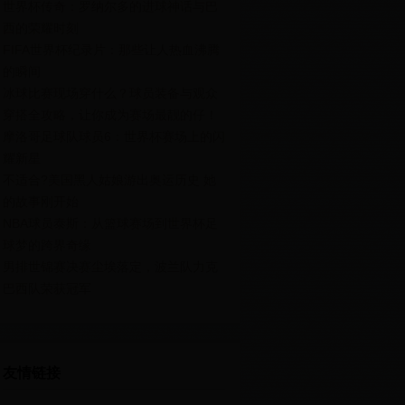
世界杯传奇：罗纳尔多的进球神话与巴
西的荣耀时刻
FIFA世界杯纪录片：那些让人热血沸腾
的瞬间
冰球比赛现场穿什么？球员装备与观众
穿搭全攻略，让你成为赛场最靓的仔！
摩洛哥足球队球员6：世界杯赛场上的闪
耀新星
不适合?美国黑人姑娘游出奥运历史 她
的故事刚开始
NBA球员泰斯：从篮球赛场到世界杯足
球梦的跨界奇缘
男排世锦赛决赛尘埃落定，波兰队力克
巴西队荣获冠军
友情链接