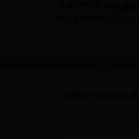
乒乓球世界杯决赛|世界
站|18749433522.c
首页
专属信息
独特视
发布
解读
C罗第六次征战世界
#C罗迎个人第6届世界杯# #葡萄牙晋级2
葡萄牙从欧洲区世预赛F组出线，晋级20
罗将会年满41岁。