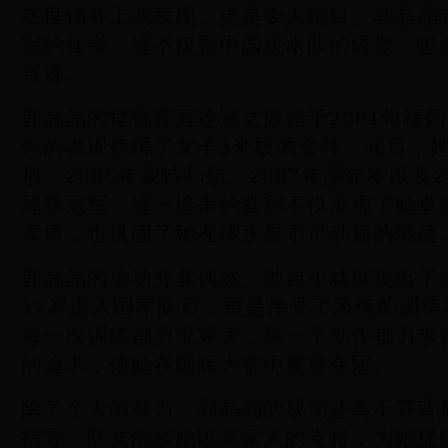
在世锦赛上的表现，更是令人瞩目。郭晶晶
冠的壮举，这不仅是中国跳水队的骄傲，也
奇迹。
郭晶晶的世锦赛五连冠之旅始于2001年福
色的表现夺得了女子3米板的金牌。此后，她
那、2005年蒙特利尔、2007年墨尔本以及
蝉联冠军，这一连串的胜利不仅展现了她卓
素质，也巩固了她在跳水界不可动摇的地位
郭晶晶的成功并非偶然。她自小就展现出了
12岁进入国家队后，更是接受了系统的训
每一次训练都力求完美，每一个动作都力求
的追求，使她在国际大赛中屡屡夺冠。
除了个人的努力，郭晶晶的成功还离不开背
指导、队友的鼓励以及家人的支持，为她提