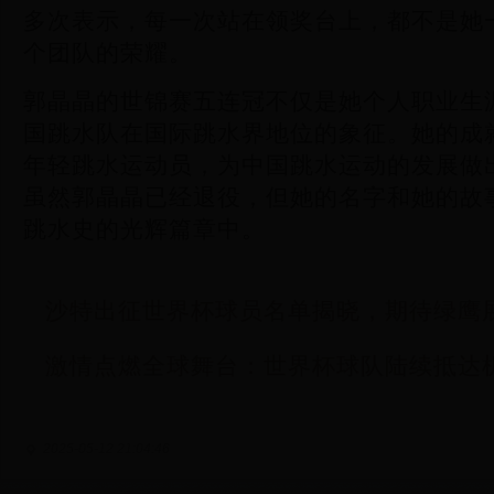
多次表示，每一次站在领奖台上，都不是她
个团队的荣耀。
郭晶晶的世锦赛五连冠不仅是她个人职业生
国跳水队在国际跳水界地位的象征。她的成
年轻跳水运动员，为中国跳水运动的发展做
虽然郭晶晶已经退役，但她的名字和她的故
跳水史的光辉篇章中。
沙特出征世界杯球员名单揭晓，期待绿鹰
激情点燃全球舞台：世界杯球队陆续抵达
2025-05-12 21:04:46