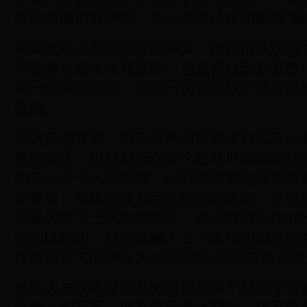
凯站在圈的最中间，脸上混着汗水和眼泪,
那天散场之后我和阿凯聊天，他说他从小到
不敢参加集体体育活动，总觉得自己是累赘
家一起喊的时候，我第一次觉得我不是凑数
队的。」
我之前总觉得，维京战吼的震撼来自几万人
事的光环，但是那天在那个连草坪都坑坑洼
的二十多个人的呐喊，比我当年在电脑里听
还要响，那里面没有百万欧元的奖金，没有
普通人攒了十几年的热爱，是王哥每天跑1
的训练时间，是阿凯藏了二十多年的踢球的
得喘不过气的中年人,在球场上找回来的少年
很多人总说体育的高光时刻只属于身价千万