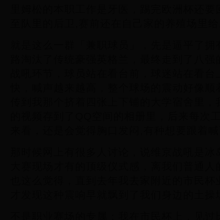
里姆松的本职工作是牙医，踢完欧洲杯还要
至队里的后卫,赛前还在自己家的养殖场里
就是这么一群「兼职球员」，先是逼平了拥
路淘汰了传统豪强英格兰，最终走到了八强
战吼环节，球员站在看台前，球迷站在看台
快，喊声越来越高，整个球场的震动好像顺
传到我那个挤着四张上下铺的大学宿舍里，我
的视频存到了QQ空间的相册里，后来每次
来看，还是会觉得胸口发闷,有种想要跟着
那时候网上有很多人讨论，说维京战吼是冰
大赛现场才有的顶级仪式感，离我们普通人
也这么觉得，直到去年我去家附近的市民杯
才发现这种震响早就飘到了我们身边的土操
不是职业赛场的专属：我在市民杯上，见过