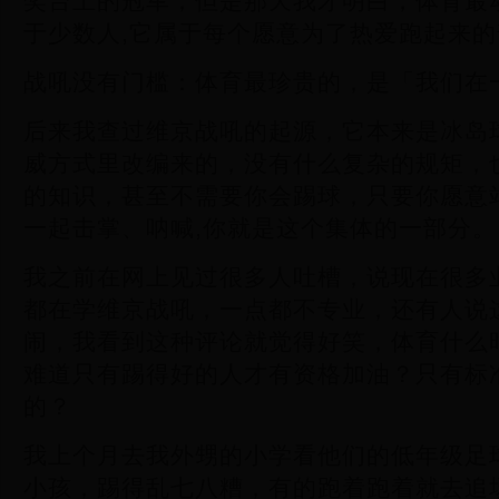
奖台上的冠军，但是那天我才明白，体育最
于少数人,它属于每个愿意为了热爱跑起来
战吼没有门槛：体育最珍贵的，是「我们在
后来我查过维京战吼的起源，它本来是冰岛
威方式里改编来的，没有什么复杂的规矩，
的知识，甚至不需要你会踢球，只要你愿意
一起击掌、呐喊,你就是这个集体的一部分。
我之前在网上见过很多人吐槽，说现在很多
都在学维京战吼，一点都不专业，还有人说
闹，我看到这种评论就觉得好笑，体育什么
难道只有踢得好的人才有资格加油？只有标
的？
我上个月去我外甥的小学看他们的低年级足
小孩，踢得乱七八糟，有的跑着跑着就去追