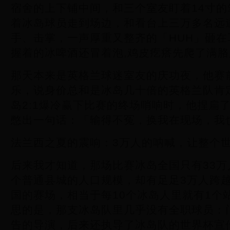
宿舍的上下铺中间，和三个室友盯着14寸
着冰岛球员走到场边，和看台上三万多名远
手、击掌，一声厚重又整齐的「HUH」砸
握着的冰啤酒还冒着泡,鸡皮疙瘩先爬了满胳
那天本来是英格兰球迷室友的庆功夜，他赛
乐，说身价总和是冰岛几十倍的英格兰队肯
岛2:1爆冷赢下比赛的终场哨响时，他捏扁
憋出一句话：「输得不冤，换我在现场，我
法兰西之夏的震响：3万人的呐喊，让整个
后来我才知道，那场比赛冰岛全国只有33
个普通县城的人口规模，却有足足3万人跨
国的赛场，相当于每10个冰岛人里就有1个
思的是，那支冰岛队里几乎没有全职球员：
告的导演，后来还执导了冰岛队的世界杯宣