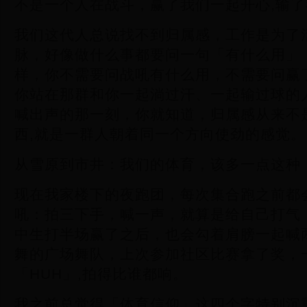
不是一个人在战斗，赢了我们一起开心,输
我们这代人总说找不到归属感，工作是为了
脉，好像做什么事都要问一句「有什么用」
样，你不需要问战吼有什么用，不需要问赢
你站在那群和你一起淌过汗、一起输过球的
喊出声的那一刻，你就知道，归属感从来不
西,就是一群人朝着同一个方向使劲的感觉。
从雪原到市井：我们的体育，该多一点这种
现在我家楼下的夜跑团，每次集合跑之前都
吼：拍三下手，喊一声，就算是给自己打气
中生打半场赢了之后，也会勾着肩膀一起喊
舞的广场舞队，上次参加社区比赛拿了奖，
「HUH」,拍得比谁都响。
我之前总觉得「体育信仰」这四个字特别沉