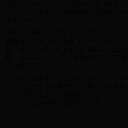
旁边路过的一个大爷抱着孙子，停下来看了
手，小孙子举着手里的棒棒糖，也奶声奶气地
所有人都笑了。
风穿过球场的铁丝网，带着夏天的味道，我
喊到嗓子发哑，突然想起2016年那个挤在
晚，那时候我怎么也想不到，当年从法兰西
响，会在6年之后，落在我身边的这个普通野
人的生活里。
维京战吼从来不是什么遥远的异国文化，也
式，它就是每个热爱生活、热爱运动的普通
不贵，也不遥远，只要你愿意，你随时可以
人一起，拍响手掌，喊出那一声属于你的、
NBL（A）近三连胜 墨尔本连vs凤凰情报