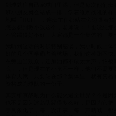
到球就往自己家球门里踢，但是每次他们班
班小朋友就会站成一排，学着维京战吼的样
地喊「HUH」，连班主任都站在旁边跟着
怎么想到教小孩这个，老师说：「也没想那
不管踢得好不好，大家都是一个集体的，要
我听到这话的时候特别感慨，我小时候上体
好的几个同学霸占着球场，我们这种跑不快
在旁边当观众，连加油都不敢太大声，怕被
么」，但是现在的小孩不一样，他们不需要
体育天赋，只要站在那个集体里，就有资格
资格成为球队的一份子。
其实维京战吼为什么能火遍全世界？不是因
也不是因为冰岛队踢得多么好，是因为它把
字具象化了，每一次击掌，每一声呐喊，都