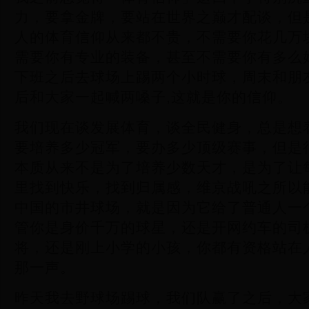
力，要拿金牌，要站在世界之巅才配谈，但
人的体育信仰从来都不贵，不需要你花几万
需要你有专业的装备，甚至不需要你有多么
下班之后去球场上踢两个小时球，周末和朋
后和大家一起喊两嗓子,这就是你的信仰。
我们现在谈发展体育，谈全民健身，总是想
要培养多少冠军，要办多少顶级赛事，但是
本质从来不是为了培养少数天才，是为了让
里找到快乐，找到归属感，维京战吼之所以
中国的市井球场，就是因为它给了普通人一
管你是身价千万的球星，还是开网约车的司
将，还是刚上小学的小孩，你都有资格站在
那一声。
昨天我去野球场踢球，我们队赢了之后，大