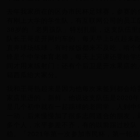
去年我家所在的区办市民杯足球赛，参赛的
有刚上大学的学生队，有互联网公司的员工
38岁的「老男孩队」特别扎眼，这支队伍
队长王哥是开网约车的，每天早上5点起来
直奔球场练球，有时候饭都来不及吃，啃个
锋是个中学体育老师，每天上完课还要给学
间才用来练射门；还有个后卫是开水果店的
箱西瓜给大家分。
我和王哥熟起来是因为他每次来签到都会给
家店里进的，新鲜，他说这支队伍是2020
是几个初中就在一起踢球的老同学，人到中
一动，后来慢慢加了很多志同道合的朋友，
多个人，水平参差不齐，有的以前踢过校队
稳。「2021年第一次参加市民杯，第一轮就