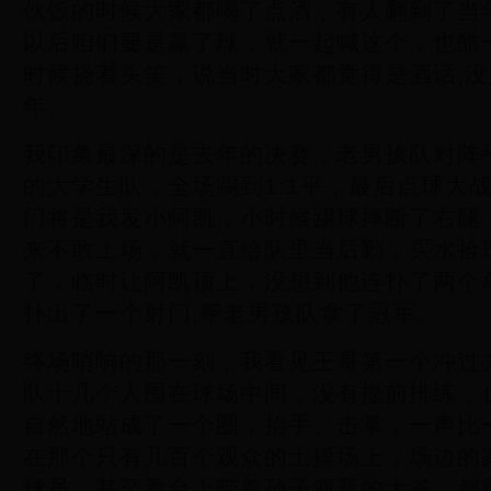
伙饭的时候大家都喝了点酒，有人翻到了当
以后咱们要是赢了球，就一起喊这个，也酷
时候挠着头笑，说当时大家都觉得是酒话,
年。
我印象最深的是去年的决赛，老男孩队对阵
的大学生队，全场踢到1:1平，最后点球大
门将是我发小阿凯，小时候踢球摔断了右腿
来不敢上场，就一直给队里当后勤，买水捡
了，临时让阿凯顶上，没想到他连扑了两个
扑出了一个射门,帮老男孩队拿了冠军。
终场哨响的那一刻，我看见王哥第一个冲过
队十几个人围在球场中间，没有提前排练，
自然地站成了一个圈，抬手、击掌，一声比
在那个只有几百个观众的土操场上，场边的
球员，甚至看台上带着孙子遛弯的大爷，都