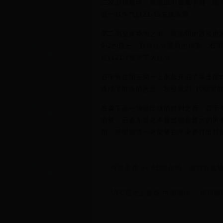
二次启动救球，导致回球质量下滑，国羽
且一鼓作气以21-15先拔头筹。
第二局交换场地之后，翁泓阳的进攻愈
9-2的领先，面对比分落后的情形，石
松以21-7扳平了大比分。
石宇奇在第三局一上来就开启了暴走模式
终结了胜负的悬念，轻松以21-10锁定
在赢下这一场德比战的胜利之后，石宇
浩晙，后者无疑是本届世锦赛最大的男
祖，希望国羽一哥能够在半决赛打出好
阿亚库乔 vs AD塔尔玛：谁能在
UFC迎史上首场“中国德比”，张伟