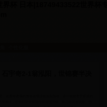
杯 日本|18749433522世界
om
角
个性化服
务介绍
石宇奇2-1翁泓阳，世锦赛半决
国羽，在男单赛场的整体表现没有达到预期，第一轮被寄予厚望的
早早淘汰，尽管石宇奇和翁泓阳表现不俗，前几轮高奏凯歌，但