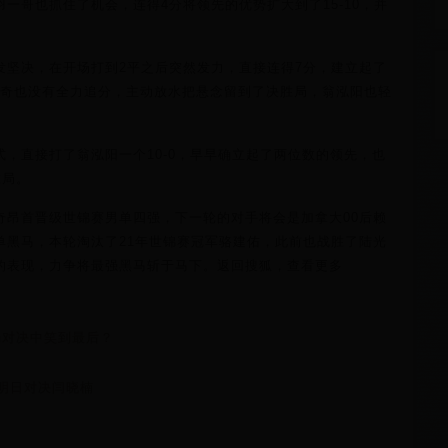
一哥也抓住了机会，连得4分将领先的优势扩大到了15-10，并
发坚决，在开场打到2平之后突然发力，直接连得7分，建立起了
宇奇也没有全力追分，主动放水把悬念留到了决胜局，翁泓阳也轻
，直接打了翁泓阳一个10-0，早早确立起了两位数的领先，也
胜局。
奇昂首晋级世锦赛男单四强，下一轮的对手将会是加拿大00后赖
单黑马，本轮淘汰了21年世锦赛冠军骆建佑，此前也战胜了陆光
的表现，力争将最强黑马斩于马下。返回搜狐，查看更多
这场对决中笑到最后？
丽明日对决闫晓楠