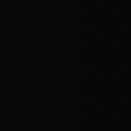
表现与球队的未来展望
杰西•林加德(FC首尔)成为了2024赛季
职业足球K1联赛的最高年薪者。 在国内
选手中，守门员赵贤宇(蔚山HD)登上了
年薪王的宝座。韩国职业足球联盟30日
公布了2024赛季K联赛111个球队(军队
金泉..
2012年第七届世界跆拳道品势锦标赛赛
后总结
那些年我们追过的世界杯英雄：盘点历
届入选过世界杯的传奇球星
图文-[常规赛]太阳vs魔术 对位鲨鱼霍华
德很吃亏
5号足球球员的传奇故事：从默默无闻到
世界杯舞台的闪耀之星
乐播足球世界杯：激情与荣耀的全球盛
事
50米短跑世界纪录 速度极限的见证与传
承