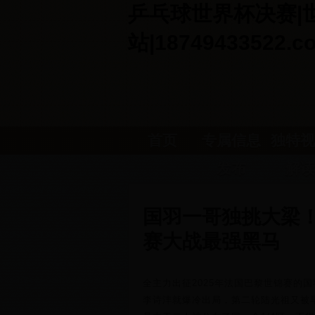
乒乓球世界杯决赛|世界
站|18749433522.c
首页
专属信息
独特视
发布
解读
国羽一哥独挑大梁！
赛大战最强黑马
全主力出征2025年法国巴黎世锦赛的
李诗沣就爆冷出局，第二轮陆光祖又被