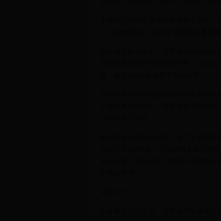
是由于二人被分在了同一个1/4区，不
本场德比战两名选手前两局握手言和，
2-1笑傲德比战，成为了本届世锦赛男
作为国家队的队友，石宇奇和翁泓阳对
为现役世界第一男单的石宇奇，在心态方
绩，最近的4次碰面更是保持全胜。
但翁泓阳在这一场德比战也有着自己的
小波波夫和拉尼尔，石宇奇鏖战78分钟
拉尼尔斩于马下。
体能更加充沛的翁泓阳，为了能够终结
立起了4-1的领先，不过从两名选手的
杀的威胁，果不其然，国羽一哥很快就回
半局的争夺。
展开全文
比赛重新开打之后，石宇奇明显增加了