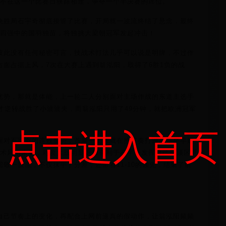
得不在这一个比赛日狭路相逢，争夺一个半决赛的席位。
决胜局石宇奇彻底接管了比赛，开局就一波流终结了悬念，最终
单四强中的国羽独苗，将独挑大梁朝冠军发起冲击！
彼此没有任何秘密可言，技战术打法几乎可以说是明牌，不过作
面占据上风，7次在大赛上遇到翁泓阳，取得了6胜1负的战
优势，那就是体能，上一轮二人分别面对主场作战的东道主选手
才逆转战胜了小波波夫，而翁泓阳只用了49分钟，就把欧洲冠军
点击进入首页
面对石宇奇的连败颓势，首局一上来就在抢节奏打进攻，早早建
技术风格来看，对攻大战明显更加有利于石宇奇发挥自己头顶区劈
敬一波流，不仅抹平了分差，还带着11-10的领先，结束了前
自己节奏上的变化，再配合上网前逼真的假动作，让翁泓阳频频