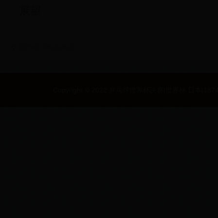
展望
2025-07-06 20:00:11
Copyright © 2022 乒乓球世界杯决赛|世界杯 日本|187494