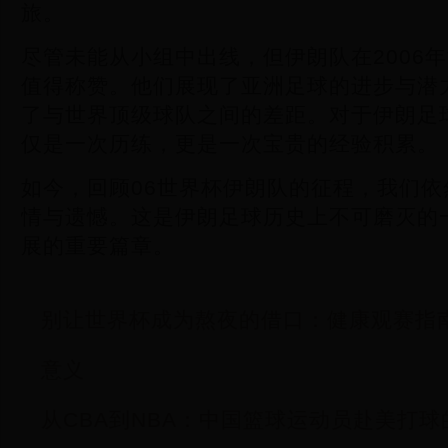
旅。
尽管未能从小组中出线，但伊朗队在2006
值得称赞。他们展现了亚洲足球的进步与潜
了与世界顶级球队之间的差距。对于伊朗足
仅是一次历练，更是一次宝贵的经验积累。
如今，回顾06世界杯伊朗队的征程，我们
情与遗憾。这是伊朗足球历史上不可磨灭的
展的重要篇章。
别让世界杯成为熬夜的借口：健康观赛指
意义
从CBA到NBA：中国篮球运动员赴美打