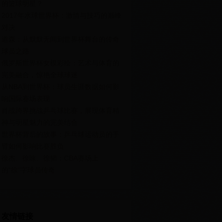
的篮球明星？
2017年水球世界杯：激情与技巧的巅峰
对决
道森：从默默无闻到世界杯舞台的传奇
球员之路
俄罗斯世界杯女模彩绘：艺术与体育的
完美融合，惊艳全球球迷
从NBA到世界杯：球员生涯数据如何影
响国际赛场表现
肖战跨界挑战乒乓球比赛，展现体育精
神与明星魅力的完美结合
世界杯背后的故事：乒乓球运动员的手
臂如何影响比赛胜负
徐杰、徐咏、徐韬：CBA赛场上
的“徐”字球员传奇
友情链接