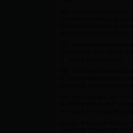
的新特点。
首先，中国体育市场的巨大潜力是吸引
业也得到了前所未有的发展。无论是足
厚的待遇和广阔的发展平台。对于许多
力和发展潜力的环境中展示自己的才华
其次，中国体育政策的支持也为外国运
人才引进的政策，简化了入籍手续，提
员，也为中国体育注入了新的活力。
此外，文化交流的加深也是外国运动员
强，越来越多的外国人对中国文化产生
融入中国社会，还能够成为中外文化交
然而，外国运动员改籍也引发了一些争
影响国家队的整体实力。对此，专家指
何平衡引进人才与培养本土运动员之间
总的来说，外国运动员改中国籍是全球
的机遇和挑战，也为全球体育事业的发