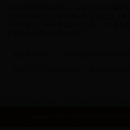
6月18日的世界杯赛场，总是充满了不确定
之间的巅峰对决，还是弱队的逆袭之战，都
的无穷魅力。期待未来的6月18日，世界杯
多精彩的比赛和难忘的瞬间。
海南裸跑比赛：一场突破极限的世界杯体
西班牙队夺冠背后的功臣：盘点世界杯主
2025-04-26 10:29:40
Copyright © 2022 乒乓球世界杯决赛|世界杯 日本|187494