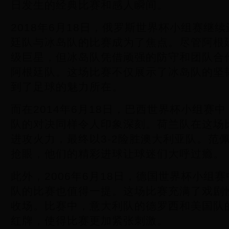
日发生的经典比赛和感人瞬间。
2018年6月18日，俄罗斯世界杯小组赛继
廷队与冰岛队的比赛成为了焦点。尽管阿根
级巨星，但冰岛队凭借顽强的防守和团队合作
阿根廷队。这场比赛不仅展示了冰岛队的坚
到了足球的魅力所在。
而在2014年6月18日，巴西世界杯小组赛
队的对决同样令人印象深刻。荷兰队在这场
进攻火力，最终以3-2险胜澳大利亚队。范
抢眼，他们的精彩进球让球迷们大呼过瘾。
此外，2006年6月18日，德国世界杯小组
队的比赛也值得一提。这场比赛充满了戏剧性
收场。比赛中，意大利队的德罗西和美国队
红牌，使得比赛更加紧张刺激。