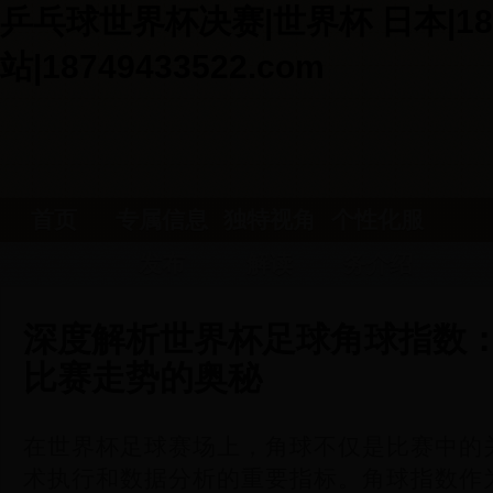
乒乓球世界杯决赛|世界杯 日本|18
站|18749433522.com
首页
专属信息
独特视角
个性化服
发布
解读
务介绍
深度解析世界杯足球角球指数
比赛走势的奥秘
在世界杯足球赛场上，角球不仅是比赛中的
术执行和数据分析的重要指标。角球指数作