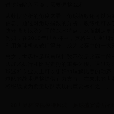
进攻端陷入困境，需要调整战术。
从数据分析的角度来看，角球指数还可以为
信息。通过对角球指数的分析，教练组可以
防守强度以及对手的战术特点，从而制定更
例如，在2018年世界杯中，英格兰队通过
利用角球机会破门得分，成为比赛中的一大
总之，世界杯足球角球指数不仅是比赛中的
队战术执行和比赛走势的重要体现。通过对
球迷和专业人士可以更好地理解比赛的动态
球队的战术调整提供有力支持。在未来的世
将继续成为衡量球队表现的重要标准之一。
98世界杯透视模特风波：足球盛宴背后的