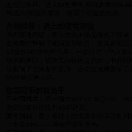
总冠军奖杯。这支由史蒂夫·科尔执教的年轻
球战术”和团队篮球，改写了联盟的格局。
关键战役：勇士的逆境翻盘
系列赛前两场，勇士凭借主场优势先下两城
詹姆斯的带领下顽强扳平比分。尤其是第三
12篮板8助攻的准三双，一度让勇士陷入被
场果断变阵，将伊戈达拉提上首发，彻底扭
仅限制了詹姆斯的发挥，还在进攻端贡献了
MVP的意外人选。
数据背后的胜负手
三分雨战术：
勇士场均命中13.3记三分，比
和汤普森合计投进43记远投。
防守制胜：
勇士将骑士的投篮命中率压制到3
中率仅39%——远低于赛季平均。