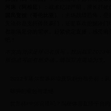
河床（阿根廷）
：战术纪律严明，擅长打硬
国民竞技（哥伦比亚）
：主场战绩恐怖，是
无论你是支持传统豪门，还是喜欢挖掘冷门
都能满足你的需求。赶紧锁定直播，感受南
吧！
本文由资深足球记者撰写，数据截至2023年
播信息可能有所变动，请以官方渠道为准。
2022卡塔尔世界杯埃及队积分榜分析：
雄狮的崛起与遗憾
世界杯PP体育播吗？揭秘体育直播平台