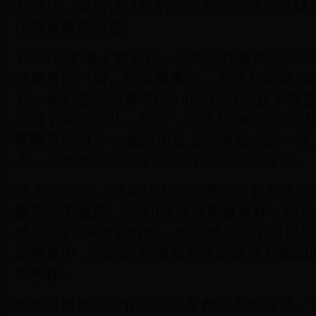
烈对抗，场均进球数的变化不仅反映了足球
比赛风格的演变。
1954年的瑞士世界杯，场均进球数高达5.
球最多的一届。那届赛事中，匈牙利队展示
力，他们在小组赛中以9-0的比分击败了韩国
战胜了乌拉圭队。然而，到了1990年的意
骤降至2.21个，成为历史上进球最少的一
上，点球大战成为了决定胜负的常见方式。
进入21世纪，随着技术的不断进步和战术
逐渐趋于稳定。2018年俄罗斯世界杯，场均
然不及1954年的辉煌，但依然展现了现代
届赛事中，法国队凭借着高效的进攻和稳固
力神杯。
场均进球数的变化不仅仅是数字上的波动，