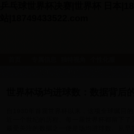
乒乓球世界杯决赛|世界杯 日本|18
站|18749433522.com
首页
专属信息
独特视角
个性化服
发布
解读
务介绍
世界杯场均进球数：数据背后
自1930年首届世界杯以来，这项全球瞩目
近一个世纪的历程。每一届世界杯都留下了
最受关注的数据之一便是场均进球数。从早