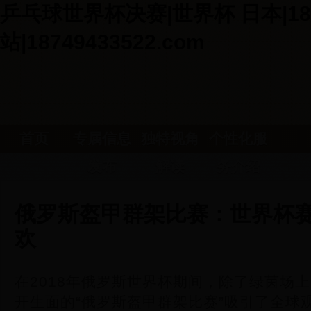
乒乓球世界杯决赛|世界杯 日本|18
站|18749433522.com
首页
专属信息
独特视角
个性化服
发布
解读
务介绍
俄罗斯盔甲群架比赛：世界杯
欢
在2018年俄罗斯世界杯期间，除了绿茵场
开生面的“俄罗斯盔甲群架比赛”吸引了全球