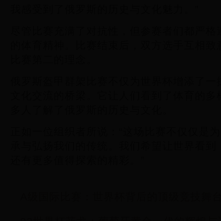
我感受到了俄罗斯的历史与文化魅力。”
尽管比赛充满了对抗性，但参赛者们都严格
的体育精神。比赛结束后，双方选手互相致
比赛第二的理念。
俄罗斯盔甲群架比赛不仅为世界杯增添了一
文化交流的桥梁。它让人们看到了体育的多
多人了解了俄罗斯的历史与文化。
正如一位组织者所说：“这场比赛不仅仅是
承与弘扬我们的传统。我们希望让世界看到
还有更多值得探索的精彩。”
A级国际比赛：世界杯背后的顶级竞技舞