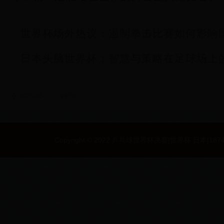
世界杯场外热议：遏制拳击比赛如何影响
日本头脑世界杯：智慧与策略在足球场上
2025-05-11 11:44:10
Copyright © 2022 乒乓球世界杯决赛|世界杯 日本|187494