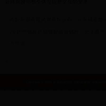
最终将推动整个体育观赛文化的变革。
许昕与梁靖昆的世界杯征程：乒乓球双雄
2010年世界杯红牌数据全解析：史上最
与争议
2025-06-12 18:40:02
Copyright © 2022 乒乓球世界杯决赛|世界杯 日本|187494