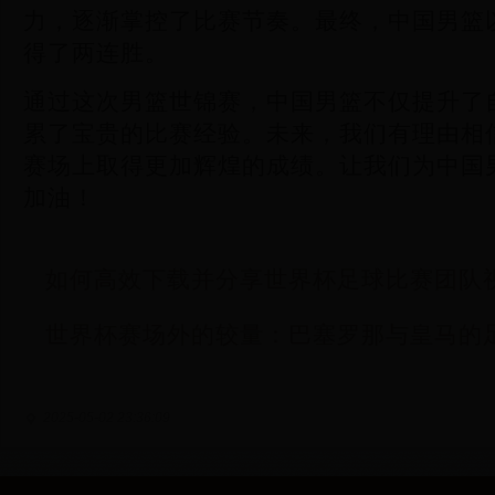
力，逐渐掌控了比赛节奏。最终，中国男篮以
得了两连胜。
通过这次男篮世锦赛，中国男篮不仅提升了
累了宝贵的比赛经验。未来，我们有理由相
赛场上取得更加辉煌的成绩。让我们为中国
加油！
如何高效下载并分享世界杯足球比赛团队
世界杯赛场外的较量：巴塞罗那与皇马的
2025-05-02 23:36:09