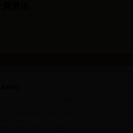
杯专属资讯
最新发表
中国冰舞运动员名单闪耀世界杯：揭秘
他们的训练与成就
回顾2006年柏林世界杯：激情、荣耀与
永恒的足球记忆
世界杯H组谁将脱颖而出？深度解析各