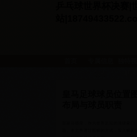
乒乓球世界杯决赛|世界
站|18749433522.c
首页
专属信息
独特视
发布
解读
皇马足球球员位置
布局与球员职责
皇家马德里，作为世界足坛的顶级豪门
题。本文将通过图解的方式，深入解析