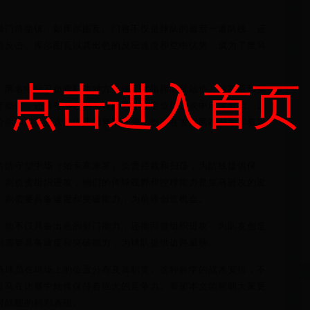
级门将坐镇，如库尔图瓦。门将不仅是球队的最后一道防线，还
动反击。库尔图瓦以其出色的反应速度和空中优势，成为了皇马
点击进入首页
。两名中后卫负责盯防对方前锋，并指挥防线站位。拉莫斯和瓦
守稳健，还具备出色的头球能力，在定位球进攻中屡建奇功。边
哈尔和门迪是这一位置的典型代表，他们在攻防两端都发挥着重
名防守型中场（如卡塞米罗）负责拦截和扫荡，为防线提供保
）则负责组织进攻，他们的传球视野和控球能力是皇马进攻的发
）则需要具备速度和突破能力，为前锋创造机会。
。他不仅具备出色的射门能力，还能回撤组织进攻，为队友创造
则需要具备速度和突破能力，为球队提供边路威胁。
马球员在球场上的位置分布及其职责。这种科学的战术安排，不
皇马在比赛中始终保持着强大的竞争力。希望本文能帮助大家更
河战舰的精彩表现。