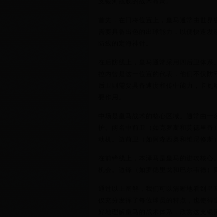
支银河战舰的战术布局。
首先，在门将位置上，皇马通常由世界
需要具备出色的出球能力，以便快速发
防线的定海神针。
在后防线上，皇马通常采用四后卫体系
拉内曾是这一位置的代表，他们不仅防
后卫则需要具备速度和传中能力，卡瓦
要作用。
中场是皇马战术的核心区域。通常由一
护。两名中前卫（如克罗斯和莫德里奇
动机。边前卫（如阿森西奥和维尼修斯
在前锋线上，本泽马是皇马的进攻核心
机会。边锋（如罗德里戈和巴尔韦德）
通过以上图解，我们可以清晰地看到皇
仅充分发挥了每位球员的特点，也使得
好地理解皇马的战术体系，欣赏这支银