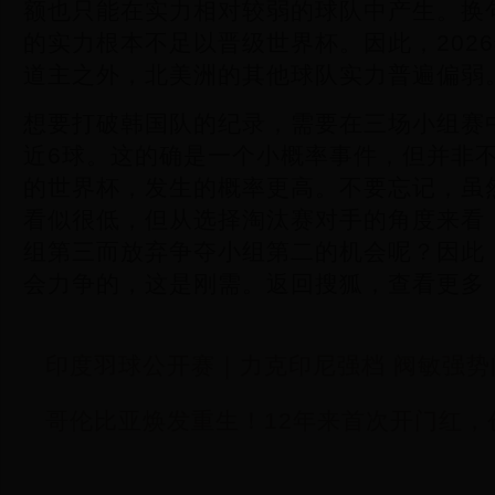
额也只能在实力相对较弱的球队中产生。换
的实力根本不足以晋级世界杯。因此，202
道主之外，北美洲的其他球队实力普遍偏弱
想要打破韩国队的纪录，需要在三场小组赛
近6球。这的确是一个小概率事件，但并非
的世界杯，发生的概率更高。不要忘记，虽然
看似很低，但从选择淘汰赛对手的角度来看
组第三而放弃争夺小组第二的机会呢？因此
会力争的，这是刚需。返回搜狐，查看更多
印度羽球公开赛｜力克印尼强档 阀敏强势
哥伦比亚焕发重生！12年来首次开门红，