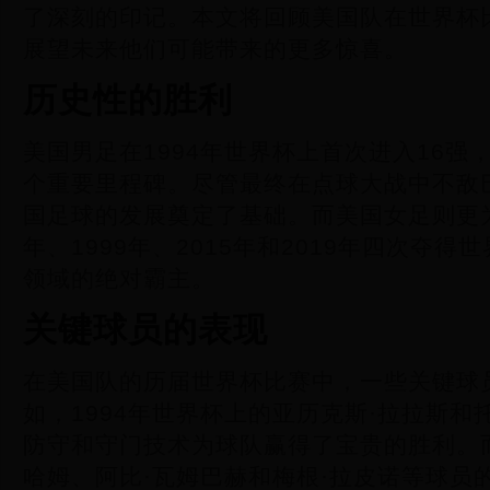
了深刻的印记。本文将回顾美国队在世界杯
展望未来他们可能带来的更多惊喜。
历史性的胜利
美国男足在1994年世界杯上首次进入16强
个重要里程碑。尽管最终在点球大战中不敌
国足球的发展奠定了基础。而美国女足则更为
年、1999年、2015年和2019年四次夺
领域的绝对霸主。
关键球员的表现
在美国队的历届世界杯比赛中，一些关键球
如，1994年世界杯上的亚历克斯·拉拉斯和
防守和守门技术为球队赢得了宝贵的胜利。
哈姆、阿比·瓦姆巴赫和梅根·拉皮诺等球员