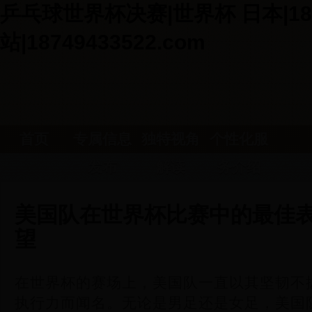
乒乓球世界杯决赛|世界杯 日本|18
站|18749433522.com
首页
专属信息
独特视角
个性化服
发布
解读
务介绍
美国队在世界杯比赛中的最佳
望
在世界杯的赛场上，美国队一直以其坚韧不
执行力而闻名。无论是男足还是女足，美国