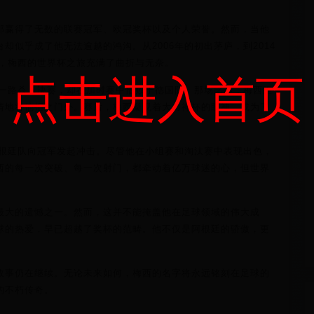
那赢得了无数的联赛冠军、欧冠奖杯以及个人荣誉。然而，当他
却似乎成了他无法逾越的鸿沟。从2006年的初出茅庐，到2014
局，梅西的世界杯之旅充满了曲折与无奈。
点击进入首页
队一路杀入决赛，却在加时赛中惜败于德国队。那场比赛，梅西距
情地将他拒之门外。赛后，梅西凝视着大力神杯的眼神，成为了
阿根廷队向冠军发起冲击。尽管他在小组赛和淘汰赛中表现出色，
西的每一次突破、每一次射门，都牵动着亿万球迷的心，但世界
最大的遗憾之一。然而，这并不能掩盖他在足球领域的伟大成
球的热爱，早已超越了奖杯的范畴。他不仅是阿根廷的骄傲，更
故事仍在继续。无论未来如何，梅西的名字将永远铭刻在足球的
的不朽传奇。