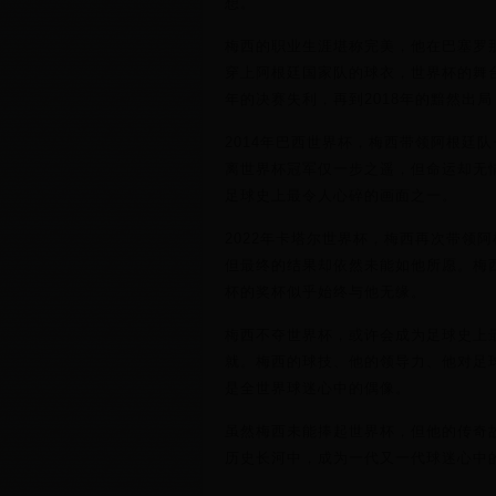
想。
梅西的职业生涯堪称完美，他在巴塞罗
穿上阿根廷国家队的球衣，世界杯的舞台
年的决赛失利，再到2018年的黯然出
2014年巴西世界杯，梅西带领阿根廷
离世界杯冠军仅一步之遥，但命运却无
足球史上最令人心碎的画面之一。
2022年卡塔尔世界杯，梅西再次带领
但最终的结果却依然未能如他所愿。梅
杯的奖杯似乎始终与他无缘。
梅西不夺世界杯，或许会成为足球史上
就。梅西的球技、他的领导力、他对足
是全世界球迷心中的偶像。
虽然梅西未能捧起世界杯，但他的传奇
历史长河中，成为一代又一代球迷心中