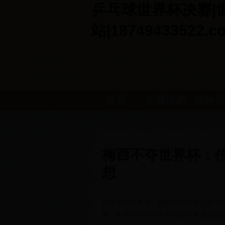
乒乓球世界杯决赛|世界
站|18749433522.c
首页
专属信息
独特视
发布
解读
梅西不夺世界杯：
想
在足球的世界里，梅西的名字早已成为
就，世界杯的冠军奖杯却始终未能如愿