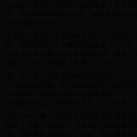
拉圭队。四支队伍经过三轮的较量，最终确
面，我们将回顾A组的比赛，解析各队的比
队成功晋级16强。
在首轮比赛中，东道主俄罗斯队以5:0的大
队，这场胜利不仅为俄罗斯队赢得了开门红
上东道主首战最大比分胜利的纪录。随后，乌
及队，为自己的晋级之路奠定了基础。
第二轮比赛，俄罗斯队继续保持强势，以3:
定小组出线资格。而乌拉圭队则在与沙特阿拉
再次获胜，两连胜的他们也基本确保了一个
拉伯队和埃及队则在本轮之后，几乎失去了
最后一轮比赛，乌拉圭队和俄罗斯队直接对话
结束了这场关键战役，乌拉圭队凭借这场胜
级。俄罗斯队虽然输掉了比赛，但凭借前两