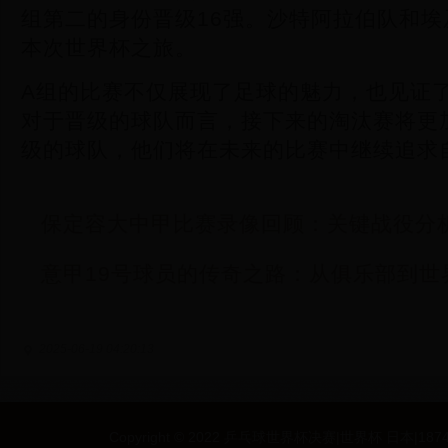
组第二的身份晋级16强。沙特阿拉伯队和
本次世界杯之旅。
A组的比赛不仅展现了足球的魅力，也见证
对于晋级的球队而言，接下来的淘汰赛将更
级的球队，他们将在未来的比赛中继续追求
保定容大中甲比赛录像回顾：关键战役分
意甲19号球员的传奇之路：从俱乐部到世
2025-06-19 04:20:13
Copyright © 2022 乒乓球世界杯决赛|世界杯 日本|187494