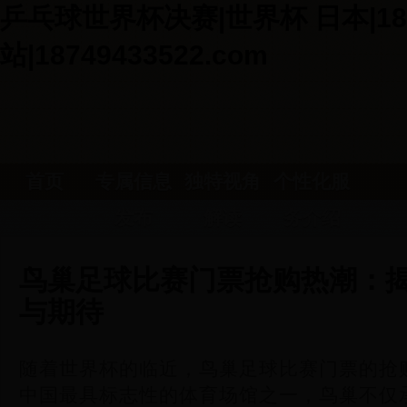
乒乓球世界杯决赛|世界杯 日本|18
站|18749433522.com
首页
专属信息
独特视角
个性化服
发布
解读
务介绍
鸟巢足球比赛门票抢购热潮：
与期待
随着世界杯的临近，鸟巢足球比赛门票的抢
中国最具标志性的体育场馆之一，鸟巢不仅