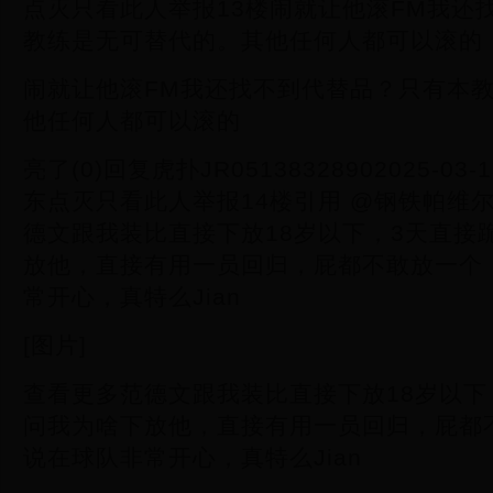
点灭只看此人举报13楼闹就让他滚FM我还
教练是无可替代的。其他任何人都可以滚的
闹就让他滚FM我还找不到代替品？只有本
他任何人都可以滚的
亮了(0)回复虎扑JR05138328902025-03-1
东点灭只看此人举报14楼引用 @钢铁帕维尔
德文跟我装比直接下放18岁以下，3天直接
放他，直接有用一员回归，屁都不敢放一个
常开心，真特么Jian
[图片]
查看更多范德文跟我装比直接下放18岁以下
问我为啥下放他，直接有用一员回归，屁都
说在球队非常开心，真特么Jian