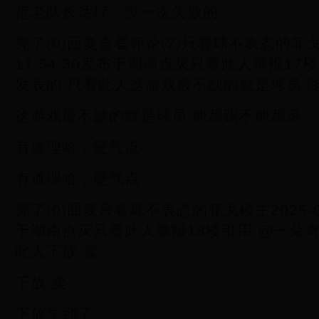
范老队长话疗，没一次失败的
亮了(0)回复查看评论(2)只看球不表态的菲戈楼主
11:54:30发布于湖南点灭只看此人举报17
发表的:只看此人这游戏最不缺的就是球员 
这游戏最不缺的就是球员 能踢踢不能踢滚
有道理哈，硬气点
有道理哈，硬气点
亮了(0)回复只看球不表态的菲戈楼主2025-03-
于湖南点灭只看此人举报18楼引用 @一朵奇
此人下放 卖
下放 卖
下放学到了