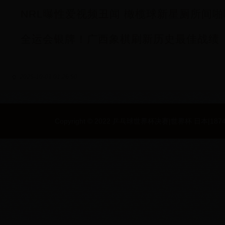
NRL曝性爱视频丑闻 橄榄球新星厕所间
全运会银牌！广西象棋刷新历史最佳战绩
2025-10-01 01:26:50
Copyright © 2022 乒乓球世界杯决赛|世界杯 日本|187494