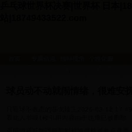
乒乓球世界杯决赛|世界杯 日本|18
站|18749433522.com
首页
专属信息
独特视角
个性化服
发布
解读
务介绍
球员动不动就闹情绪，很难安
只看球不表态的菲戈楼主2025-03-12 17:
看此人举报1楼引用内容由于违规已被删除
引用内容可能违规暂时被隐藏核武差点意思