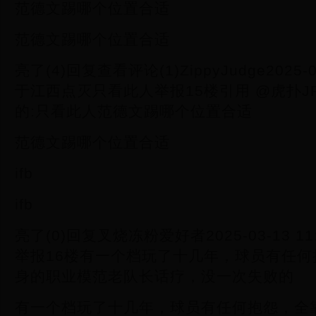
范德文踢哪个位置合适
范德文踢哪个位置合适
亮了(4)回复查看评论(1)ZippyJudge2025-03
于江西点灭只看此人举报15楼引用 @虎扑JR05
的:只看此人范德文踢哪个位置合适
范德文踢哪个位置合适
ifb
ifb
亮了(0)回复叉烧冻粉爱好者2025-03-13 1
举报16楼有一个档玩了十几年，球员有任
身的职业模范老队长话疗，没一次失败的
有一个档玩了十几年，球员有任何抱怨，全