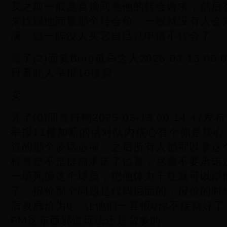
我之前一般是直接同意他的转会请求，然后
来找跟他商量那个转会价，一般就没有人会
满，过一阵没人买它自己就申请不转会了
亮了(2)回复Berg孤高之人2025-03-13 0
只看此人举报10楼卖
卖
亮了(0)回复軒鸭2025-03-13 00:14:
举报11楼加薪的话对队内核心有个你是核
资的那个谈话选项，之后所有人都可以拿这
检查是不是提前承诺了位置，尽量不要承诺
一场死操这个球员，把他体力干红就可以跟
了。报价那个问题是代码层面的，报价的时
后改底价为0，让他们一直报0你不接就好
FM这东西邪道玩法还是蛮多的