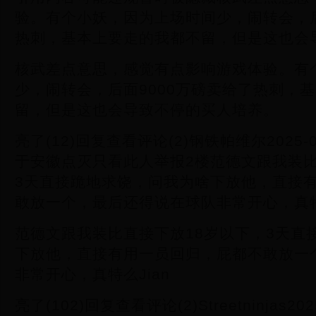
验。有个小妖，因为上场时间少，闹转会，后
热刺，基本上要走的我都不留，但是这也会
核武差点意思，感觉有点影响游戏体验。有
少，闹转会，后面9000万磅卖给了热刺，
留，但是这也会导致不停的买人培养。
亮了(12)回复查看评论(2)钢铁帕维尔2025-03-
于安徽点灭只看此人举报2楼范德文跟我装比
3天直接跪地求饶，问我为啥下放他，直接
敢放一个，最后还得说在球队非常开心，真特么
范德文跟我装比直接下放18岁以下，3天直
下放他，直接有用一员回归，屁都不敢放一
非常开心，真特么Jian
亮了(102)回复查看评论(2)Streetninjas2025