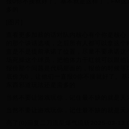
报0你不接就好了。基本就是这样了，FM这
多的
[图片]
查看更多加薪的话对队内核心有个你是核心
的那个谈话选项，之后所有人都可以拿这个
查是不是提前承诺了位置，尽量不要承诺这
场死操这个球员，把他体力干红就可以跟他
报价那个问题是代码层面的，报价的时候等
底价为0，让他们一直报0你不接就好了。基
东西邪道玩法还是蛮多的
当然不要让游戏玩你，记住最不缺的就是天
当然不要让游戏玩你，记住最不缺的就是天
亮了(0)回复二刀流星爆气流斩2025-03-13 