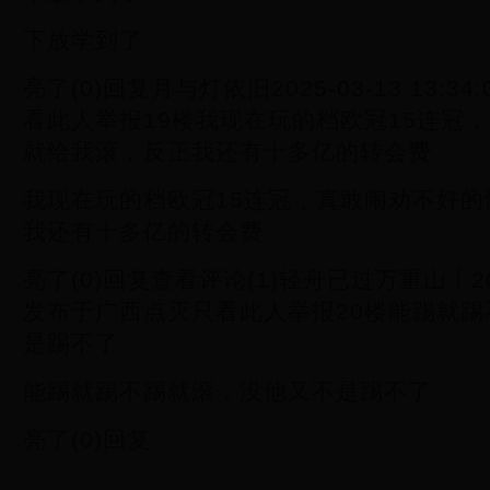
下放学到了
亮了(0)回复月与灯依旧2025-03-13 13:
看此人举报19楼我现在玩的档欧冠15连冠
就给我滚，反正我还有十多亿的转会费
我现在玩的档欧冠15连冠，真敢闹劝不好
我还有十多亿的转会费
亮了(0)回复查看评论(1)轻舟已过万重山丨2025-
发布于广西点灭只看此人举报20楼能踢就
是踢不了
能踢就踢不踢就滚，没他又不是踢不了
亮了(0)回复