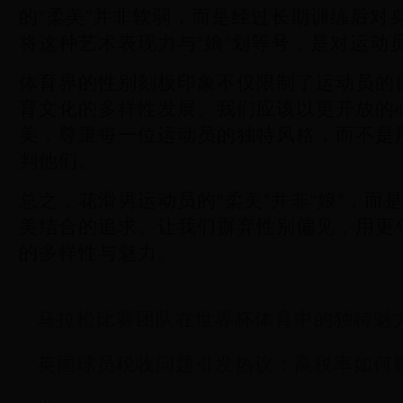
的“柔美”并非软弱，而是经过长期训练后对
将这种艺术表现力与“娘”划等号，是对运动
体育界的性别刻板印象不仅限制了运动员的
育文化的多样性发展。我们应该以更开放的
美，尊重每一位运动员的独特风格，而不是
判他们。
总之，花滑男运动员的“柔美”并非“娘”，而
美结合的追求。让我们摒弃性别偏见，用更
的多样性与魅力。
马拉松比赛团队在世界杯体育中的独特魅
英国球员税收问题引发热议：高税率如何