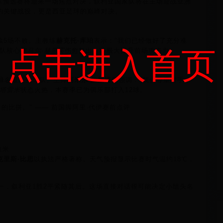
亚洲区预选赛将迎来一场焦点对决，叙利亚国家队将在主场迎战亚洲
的关键战役，更是西亚足球的巅峰对决。
续5场不败。主教练
赫克托·库珀
表示："我们已经做好了充分准
点击进入首页
球队核心
奥马尔·赫里宾
伤愈复出，将极大提升前场攻击力。
排名最高的球队。主帅
阿米尔·加莱诺伊
强调："我们尊重对手，
塔雷米
状态火热，本赛季已为俱乐部打入12球。
的比拼。" —— 前国脚阿里·代伊赛前点评
拉米
克里斯·比思
以执法严格著称。天气预报显示比赛时气温约18℃，
一，叙利亚1胜2平紧随其后。这场直接对话很可能决定小组头名