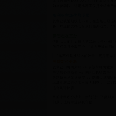
北京时间今晚23:00，2026世界杯
劲旅伊朗队。这场比赛不仅是小组出线
叙利亚主场优势明显
叙利亚队近期状态不俗，在主场已经连
备，球迷的支持会给我们额外动力。"
伊朗志在三分
伊朗队目前世界排名第21位，是亚洲区
但目标就是全取三分。"效力于波尔图的
"这不仅是技战术的较量，更是意志力
关键对位分析
叙利亚门将阿尔玛 vs 伊朗前锋阿兹蒙
中场核心奥斯曼 vs 伊朗队长哈吉萨菲
边路快马马尔迪基安 vs 伊朗边卫穆哈
本场比赛裁判组来自澳大利亚，主裁判
适合足球比赛。
目前小组积分榜上，伊朗2胜1平暂列第
归属，值得球迷熬夜守候！