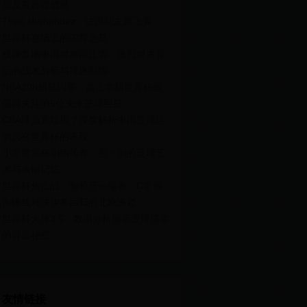
员及其辉煌成就
Theo Hernandez：法国队左路飞翼，
世界杯赛场上的闪耀之星
视频直播中国对泰国比赛：激烈对决背
后的战术分析与球迷期待
NBA208新星闪耀：盘点本届世界杯最
值得关注的5位未来篮球巨星
CBA球员真垃圾？深度解析中国篮球运
动员在世界杯的表现
小罗世界杯倒钩传奇：那一刻的足球艺
术与永恒记忆
世界杯焦点战：葡萄牙vs瑞典，C罗领
衔锋线对决伊布回归的北欧海盗
世界杯大球3.5：数据分析揭示进球盛宴
的背后秘密
友情链接