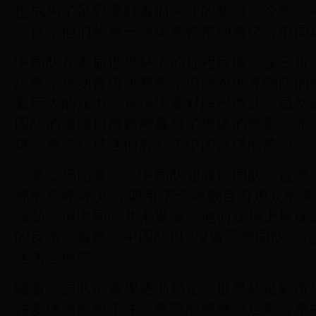
也成为了足彩爱好者们关注的焦点。今年，
注目，他们的每一场比赛都牵动着亿万中国
中国队在本届世界杯上的征程可谓一波三折
出色，成功晋级决赛圈，但面对世界强队的
着巨大的压力。首场比赛对阵巴西队，虽然最
国队的顽强拼搏精神赢得了球迷的尊重。尤
球，更是让球迷们看到了中国足球的希望。
在第二场比赛中，中国队迎战德国队。这场
洲的巅峰对决”，吸引了全球数百万观众的
强劲，但中国队并未退缩，他们在场上展现
的反击。最终，中国队以2:2逼平德国队，
迷为之振奋。
随着中国队的表现逐渐稳定，世界杯足彩市
许多球迷纷纷下注，希望能够通过足彩分享