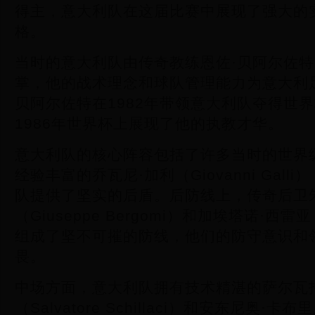
得主，意大利队在这届比赛中展现了强大的
格。
当时的意大利队由传奇教练恩佐·贝阿尔佐特（En
掌，他的战术理念和球队管理能力为意大利
贝阿尔佐特在1982年带领意大利队夺得世
1986年世界杯上展现了他的执教才华。
意大利队的核心阵容包括了许多当时的世界
经验丰富的乔瓦尼·加利（Giovanni Gal
队提供了坚实的后盾。后防线上，传奇后卫
（Giuseppe Bergomi）和加埃塔诺·西雷亚（G
组成了坚不可摧的防线，他们的防守意识和
畏。
中场方面，意大利队拥有技术精湛的萨尔瓦
（Salvatore Schillaci）和安东尼奥·卡布里