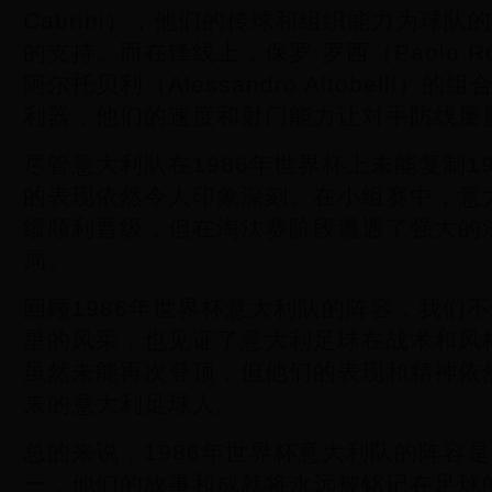
Cabrini），他们的传球和组织能力为球
的支持。而在锋线上，保罗·罗西（Paolo R
阿尔托贝利（Alessandro Altobelli
利器，他们的速度和射门能力让对手防线屡
尽管意大利队在1986年世界杯上未能复制1
的表现依然令人印象深刻。在小组赛中，意
绩顺利晋级，但在淘汰赛阶段遭遇了强大的
局。
回顾1986年世界杯意大利队的阵容，我们
星的风采，也见证了意大利足球在战术和风
虽然未能再次登顶，但他们的表现和精神依
来的意大利足球人。
总的来说，1986年世界杯意大利队的阵容
一，他们的故事和成就将永远被铭记在足球