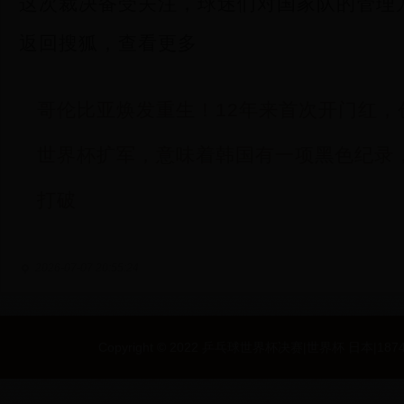
这次裁决备受关注，球迷们对国家队的管理
返回搜狐，查看更多
哥伦比亚焕发重生！12年来首次开门红，
世界杯扩军，意味着韩国有一项黑色纪录，
打破
2026-07-07 20:55:24
Copyright © 2022 乒乓球世界杯决赛|世界杯 日本|187494