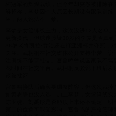
杯冠军的辉煌战绩，但今年却突然被排除在
解释称，李梦因个人原因长期没有跟队训练
应，两人说法不一致。
李梦是女篮锋线主力，这次没进12人名单
更新换代，但球迷质疑30岁的李梦是否真
36岁老将凯拉·乔治还在打亚洲杯并夺冠，
关注。武桐桐在社交媒体公开支持李梦，说
注训练不能玩社交。宫鲁鸣曾说国家队不需
花时间在社交平台。武桐桐反驳说下班后发
该被批评。
宫鲁鸣接队后确实要调整阵容，但这次裁掉
如黄思静也没入选，加上李梦，女篮锋线实
陈玉婕、刘禹彤是否能顶上来还不确定，明
第二的位置可能受影响。宫鲁鸣的严格管理