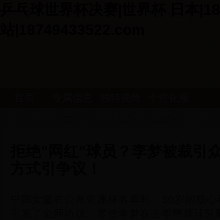
乒乓球世界杯决赛|世界杯 日本|18
站|18749433522.com
首页
专属信息
独特视角
个性化服
发布
解读
务介绍
拒绝"网红"球员？李梦被裁引
方式引争议！
中国女篮在公布亚洲杯名单时，30岁的核
引发了全网热议。尽管李梦在去年带领球队