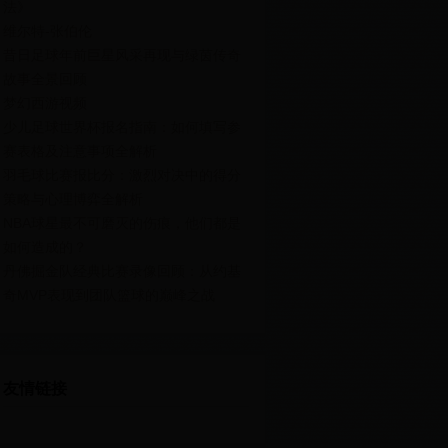
法》
维尔特-张伯伦
昔日足球年前巨星风采再现与绿茵传奇
故事全景回顾
梦幻西游视频
少儿足球世界杯报名指南：如何填写参
赛表格及注意事项全解析
羽毛球比赛报比分：激烈对决中的得分
策略与心理博弈全解析
NBA球星最不可磨灭的伤痕，他们都是
如何造成的？
丹佛掘金队经典比赛录像回顾：从约基
奇MVP表现到团队篮球的巅峰之战
友情链接