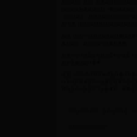
赛的处罚。此后，刘震深刻认识到自己
自己非常热爱足球运动，希望减轻处罚。
（2021版），对其当年的行为进行了
18个月（2019年11月6日至2021年5月
按照《2025年江西省城市足球超级联
查和公示，认为刘震符合参赛资格。
感谢广大球迷朋友对我们工作的监督！
的全民健身足球赛事。
据悉，2025年江西省城市足球超级联
作为对江西省足球协会超级联赛和县域
商融合等方面进行了全面革新。揭幕战
韩国女星李诗英，曾因热爱拳击，从
香港富力足球俱樂部