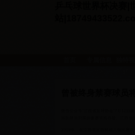
乒乓球世界杯决赛|世界
站|18749433522.c
首页
专属信息
独特视
发布
解读
曾被终身禁赛球员将
微信公众号“江西省足球协会”7月12日
昌队球员刘震的参赛资格存疑。江西省
2019年，在江西省足协杯成人组比赛