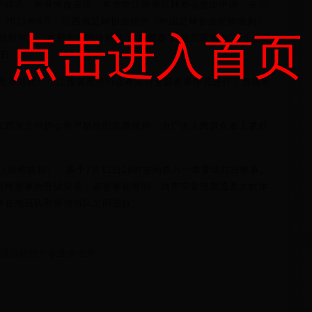
的错误，并有悔改表现，多次向江西省足球协会提出申诉，表示
2021年8月，江西省足球协会按照《中国足球协会纪律准则》
点击进入首页
复核和审查，并研究决定将对其“终身禁赛”的处罚调整为“禁止参赛
5日）”。
赛竞赛规程》，江西省足球协会赛前对全部参赛球员进行了资格审
江西省足球协会将严格按照竞赛规程，为广大人民群众奉上更好
赛（简称赣超），将于7月12日19时在南昌八一体育场拉开帷幕。
足球赛事的升级完善，该赛事在赛制、城市荣誉感塑造及文旅体
将在南昌队和景德镇队之间进行。
演员转行为职业拳击手