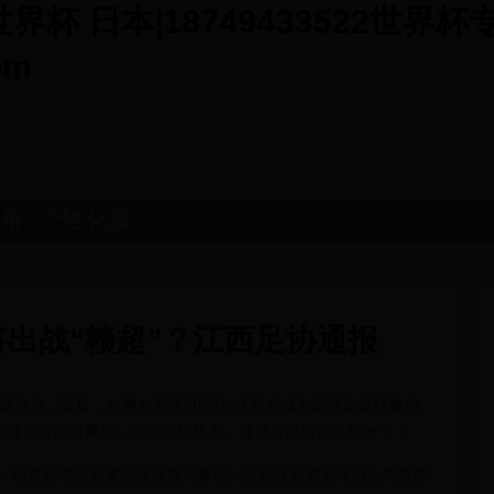
杯 日本|18749433522世界
om
角
个性化服
务介绍
出战“赣超”？江西足协通报
凌晨消息，近日，有网友反映2025年江西省城市足球超级联赛南
足球协会高度重视，迅速组织核查，现就有关情况通报如下：
中，南昌队球员刘震因违反赛风赛纪，受到江西省足球协会终身禁