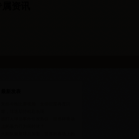
杯专属资讯
最新发表
朱婷今晚比赛视频：女排巨星再度闪
耀，球迷期待精彩表现
临打人球员事件引发热议：世界杯赛场
上的暴力行为何时休？
火前队最新球员加盟，世界杯赛场上的