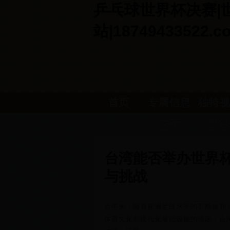
乒乓球世界杯决赛|世界
站|18749433522.c
首页
专属信息
独特视
发布
解读
台湾能否举办世界
与挑战
近年来，随着亚洲足球水平的不断提升
体育文化和现代化基础设施的地区，台