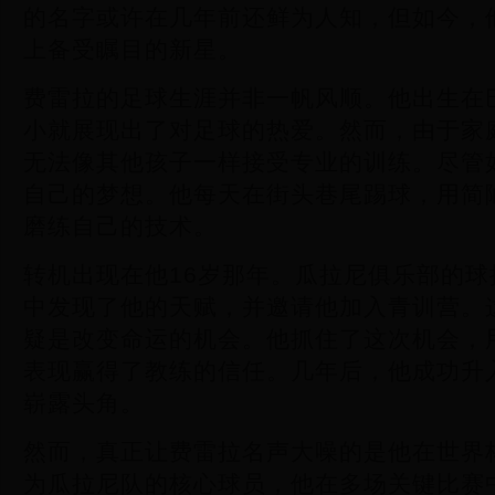
的名字或许在几年前还鲜为人知，但如今，
上备受瞩目的新星。
费雷拉的足球生涯并非一帆风顺。他出生在
小就展现出了对足球的热爱。然而，由于家
无法像其他孩子一样接受专业的训练。尽管
自己的梦想。他每天在街头巷尾踢球，用简
磨练自己的技术。
转机出现在他16岁那年。瓜拉尼俱乐部的
中发现了他的天赋，并邀请他加入青训营。
疑是改变命运的机会。他抓住了这次机会，
表现赢得了教练的信任。几年后，他成功升
崭露头角。
然而，真正让费雷拉名声大噪的是他在世界
为瓜拉尼队的核心球员，他在多场关键比赛