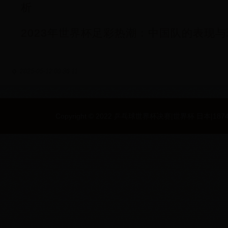
析
2023年世界杯足彩热潮：中国队的表现
2025-05-12 09:36:11
Copyright © 2022 乒乓球世界杯决赛|世界杯 日本|187494