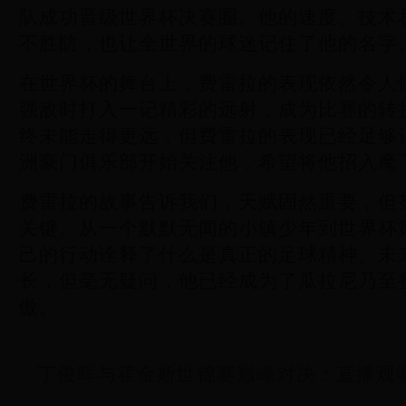
队成功晋级世界杯决赛圈。他的速度、技术
不胜防，也让全世界的球迷记住了他的名字
在世界杯的舞台上，费雷拉的表现依然令人
强敌时打入一记精彩的远射，成为比赛的转
终未能走得更远，但费雷拉的表现已经足够
洲豪门俱乐部开始关注他，希望将他招入麾
费雷拉的故事告诉我们，天赋固然重要，但
关键。从一个默默无闻的小镇少年到世界杯
己的行动诠释了什么是真正的足球精神。未
长，但毫无疑问，他已经成为了瓜拉尼乃至
傲。
丁俊晖与霍金斯世锦赛巅峰对决：直播观