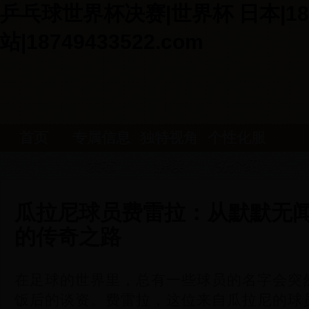
乒乓球世界杯决赛|世界杯 日本|18
站|18749433522.com
首页
专属信息
独特视角
个性化服
发布
解读
务介绍
瓜拉尼球员费雷拉：从默默无
的传奇之路
在足球的世界里，总有一些球员的名字会突
饭后的谈资。费雷拉，这位来自瓜拉尼的球