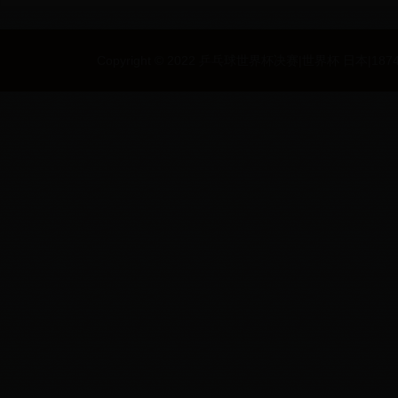
Copyright © 2022 乒乓球世界杯决赛|世界杯 日本|187494