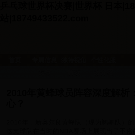
乒乓球世界杯决赛|世界杯 日本|18
站|18749433522.com
首页
专属信息
独特视角
个性化服
发布
解读
务介绍
2010年黄蜂球员阵容深度解析
心？
2010年，新奥尔良黄蜂队（现为鹈鹕队）
这支球队在当时的NBA赛场上展现出了不俗