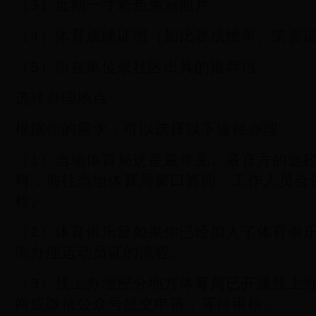
（3）近期一寸彩色免冠照片
（4）体育成绩证明（如比赛成绩单、荣誉
（5）所在单位或社区出具的推荐信
选择办理地点
根据你的需求，可以选择以下途径办理
（1）当地体育局这是最常见、最官方的途
料，前往当地体育局窗口咨询，工作人员会
程。
（2）体育俱乐部如果你已经加入了体育俱
询办理运动员证的流程。
（3）线上办理部分地方体育局已开通线上
网或微信公众号提交申请，等待审核。