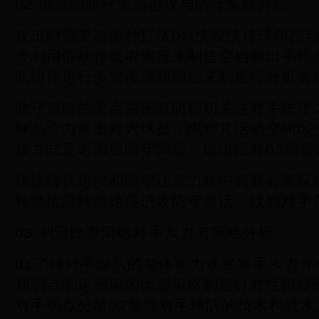
02.进攻和防守策略进攻与防守策略介绍
攻击时需要有多种打法01.快攻快传球和跑动
攻利用假动作或者假投来制造空档和出手机会
队协作进行多次传球和跑位来制造得分机会
防守策略的要点紧密盯防密切关注对手防守
球员合力夹击对方球员，限制其活动空间0
攻方式及时调整防守阵型，做出应对03掌握
快速转换进攻和防守注意力集中调整心态保
转换位置转换速度进攻防守灵活，找到对手
03.制定比赛策略对手实力与策略分析
01了解对手球队的整体实力水平对手实力评
和弱点制定相应的比赛策略制定针对性策略
对手弱点分析02发现对手球队的技术和战