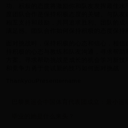
功。积极的态度将激励你和队友发挥最佳水
度团队合作是保持积极态度的关键。与队友
相互支持和鼓励，共同追求胜利。团队的成
满足感。团队合作如何保持积极的态度保持
面对挑战时，保持积极的心态和信心，相信
持积极的心态与教练和队友沟通，寻求帮助
方案。寻求帮助挑战是成长的机会学习新技
和竞争力勇于尝试新的技巧如何面对挑战
ThankyouPresentername
巴黎奥运会中国体育代表团成立：最小运动
毕业的她是什么来头？