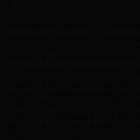
析
对手特点进攻时可选择内线进攻身高较低可
可利用快速传球打破防守防守意识较弱针对
针对对手的防守策略研究对手习惯了解对手
对手得分能力重点封堵对手得分能力强的球
手的进攻节奏，降低其得分效率针对对手防
04.篮球基本技术要点篮球基本技术要点介
正确投篮姿势和技巧准备动作正确的抬臂和
站稳并保持平衡调整脚步和身体重心以保持
明确的目标和瞄准点来提高投篮准确性正确
传球姿势传球前需要站稳身体，双手握球，
需要控制力量大小，根据距离和接球人的位
根据场上局势和队友位置选择传球方向传球